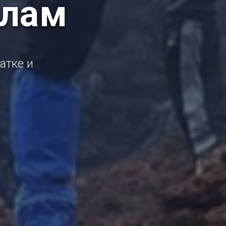
илам
атке и