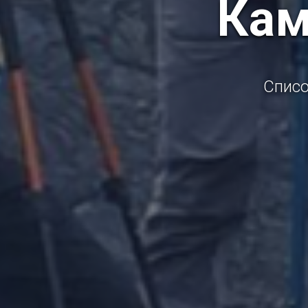
Кам
Списо