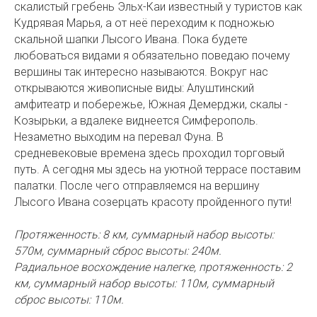
скалистый гребень Эльх-Каи известный у туристов как
Кудрявая Марья, а от неё переходим к подножью
скальной шапки Лысого Ивана. Пока будете
любоваться видами я обязательно поведаю почему
вершины так интересно называются. Вокруг нас
открываются живописные виды: Алуштинский
амфитеатр и побережье, Южная Демерджи, скалы -
Козырьки, а вдалеке виднеется Симферополь.
Незаметно выходим на перевал Фуна. В
средневековые времена здесь проходил торговый
путь. А сегодня мы здесь на уютной террасе поставим
палатки. После чего отправляемся на вершину
Лысого Ивана созерцать красоту пройденного пути!
Протяженность: 8 км, суммарный набор высоты:
570м, суммарный сброс высоты: 240м.
Радиальное восхождение налегке, протяженность: 2
км, суммарный набор высоты: 110м, суммарный
сброс высоты: 110м.