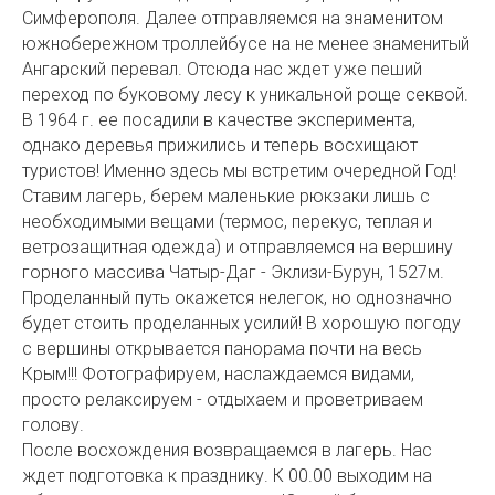
Симферополя. Далее отправляемся на знаменитом
южнобережном троллейбусе на не менее знаменитый
Ангарский перевал. Отсюда нас ждет уже пеший
переход по буковому лесу к уникальной роще секвой.
В 1964 г. ее посадили в качестве эксперимента,
однако деревья прижились и теперь восхищают
туристов! Именно здесь мы встретим очередной Год!
Ставим лагерь, берем маленькие рюкзаки лишь с
необходимыми вещами (термос, перекус, теплая и
ветрозащитная одежда) и отправляемся на вершину
горного массива Чатыр-Даг - Эклизи-Бурун, 1527м.
Проделанный путь окажется нелегок, но однозначно
будет стоить проделанных усилий! В хорошую погоду
с вершины открывается панорама почти на весь
Крым!!! Фотографируем, наслаждаемся видами,
просто релаксируем - отдыхаем и проветриваем
голову.
После восхождения возвращаемся в лагерь. Нас
ждет подготовка к празднику. К 00.00 выходим на