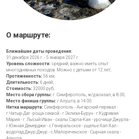
О маршруте:
Ближайшие даты проведения:
31 декабря 2026 г. - 5 января 2027 г.
Уровень сложности:
средний, важно иметь опыт
многодневных походов. Можно с детьми от 12 лет;
Протяженность:
56 км;
Длительность:
6 дней;
Стоимость:
32000 руб;
Место сбора группы:
г. Симферополь, ж/д вокзал, в 8.30;
Место финиша группы:
г.Алушта, в 14.00.
Нитка маршрута:
Симферополь - Ангарский перевал -
г.Чатыр-Даг -роща секвой - г.Эклизи-Бурун - г.Кудрявая
Мария - г. Лысый Иван - скалы Сарпа-Кая - урочище Джурла -
г.Южная Демерджи - с.Генеральское - ущелье Хап-Хал -
водопад Джур-Джур - с.Малореченское - Сырная скала -
Алушта.