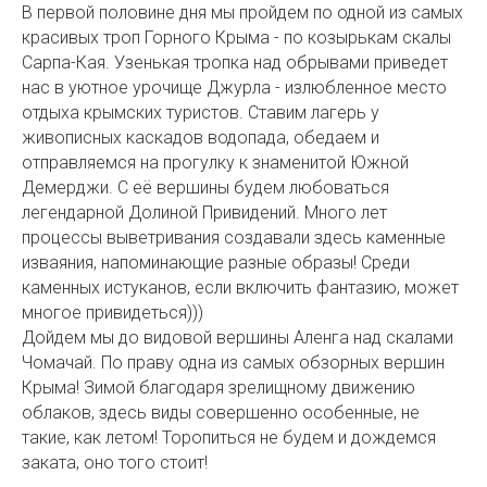
В первой половине дня мы пройдем по одной из самых
красивых троп Горного Крыма - по козырькам скалы
Сарпа-Кая. Узенькая тропка над обрывами приведет
нас в уютное урочище Джурла - излюбленное место
отдыха крымских туристов. Ставим лагерь у
живописных каскадов водопада, обедаем и
отправляемся на прогулку к знаменитой Южной
Демерджи. С её вершины будем любоваться
легендарной Долиной Привидений. Много лет
процессы выветривания создавали здесь каменные
изваяния, напоминающие разные образы! Среди
каменных истуканов, если включить фантазию, может
многое привидеться)))
Дойдем мы до видовой вершины Аленга над скалами
Чомачай. По праву одна из самых обзорных вершин
Крыма! Зимой благодаря зрелищному движению
облаков, здесь виды совершенно особенные, не
такие, как летом! Торопиться не будем и дождемся
заката, оно того стоит!