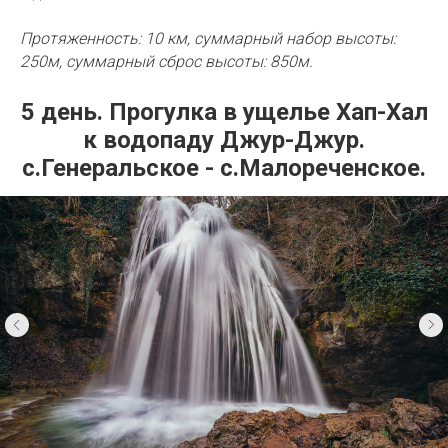
Протяженность: 10 км, суммарный набор высоты:
250м, суммарный сброс высоты: 850м.
5 день. Прогулка в ущелье Хап-Хал
к водопаду Джур-Джур.
с.Генеральское - с.Малореченское.