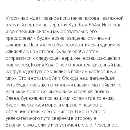
Утром нас ждет главное испытание похода - затяжной
и крутой подъем на вершину Куш-Кая, 664м. Неспеша
и со свежими силами мы обязательно его
преодолеем и будем вознаграждены отличными
видами на Ласпинскую бухту, восхитимся и удивимся
Ильяс-Кае, на которой были вчера! А затем
отправимся к следующей вершине, возвышающейся
над морем, Кокия-Кая. С неё откроется шикарный вид
на труднодоступное ущелье с пляжем «Затерянный
мир». Это и есть мыс Айя. Отсюда наш дальнейший
путь будет насыщен отличными видами, мы пойдем по
узенькой тропочке, именуемой «Средняя полка».
Слева, буквально под нашими ногами где-то внизу
будет плескаться море, а справа – нависать
отвесные стены хребта Биллер. В конце этого
увлекательного пути свернем в сторону в
Варнаутскую долину и спустимся в село Резервное,