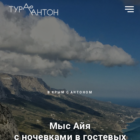
В КРЫМ С АНТОНОМ
Мыс Айя
с ночевками в гостевых