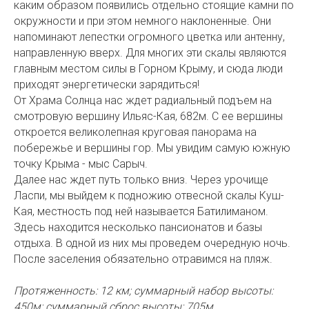
каким образом появились отдельно стоящие камни по
окружности и при этом немного наклоненные. Они
напоминают лепестки огромного цветка или антенну,
направленную вверх. Для многих эти скалы являются
главным местом силы в Горном Крыму, и сюда люди
приходят энергетически зарядиться!
От Храма Солнца нас ждет радиальный подъем на
смотровую вершину Ильяс-Кая, 682м. С ее вершины
откроется великолепная круговая панорама на
побережье и вершины гор. Мы увидим самую южную
точку Крыма - мыс Сарыч.
Далее нас ждет путь только вниз. Через урочище
Ласпи, мы выйдем к подножию отвесной скалы Куш-
Кая, местность под ней называется Батилиманом.
Здесь находится несколько пансионатов и базы
отдыха. В одной из них мы проведем очередную ночь.
После заселения обязательно отравимся на пляж.
Протяженность: 12 км; суммарный набор высоты:
450м; суммарный сброс высоты: 705м.