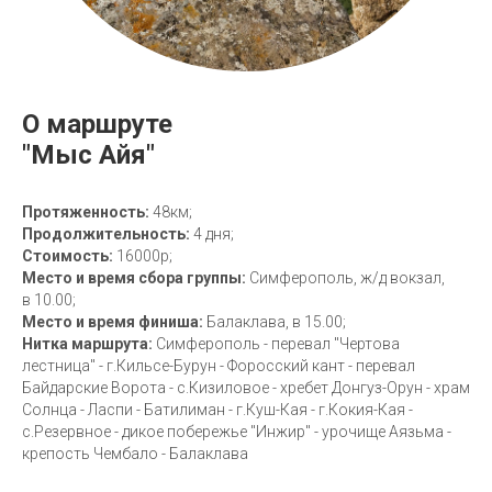
О маршруте
"Мыс Айя"
Протяженность:
48км;
Продолжительность:
4 дня;
Стоимость:
16000р;
Место и время сбора группы:
Симферополь, ж/д вокзал,
в 10.00;
Место и время финиша:
Балаклава, в 15.00;
Нитка маршрута:
Симферополь - перевал "Чертова
лестница" - г.Кильсе-Бурун - Форосский кант - перевал
Байдарские Ворота - с.Кизиловое - хребет Донгуз-Орун - храм
Солнца - Ласпи - Батилиман - г.Куш-Кая - г.Кокия-Кая -
с.Резервное - дикое побережье "Инжир" - урочище Аязьма -
крепость Чембало - Балаклава