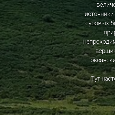
велич
источники
суровых б
при
непроходи
вершин
океанск
Тут наст