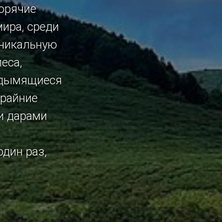
орячие
ира, среди
уникальную
еса,
 дымящиеся
крайние
и дарами
один раз,