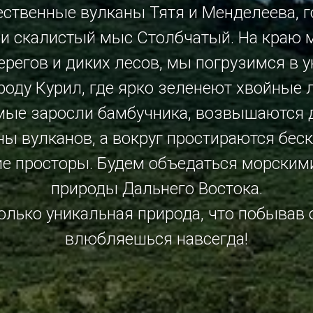
ественные вулканы Тятя и Менделеева, г
 и скалистый мыс Столбчатый. На краю м
ерегов и диких лесов, мы погрузимся в 
роду Курил, где ярко зеленеют хвойные л
мые заросли бамбучника, возвышаются
ы вулканов, а вокруг простираются бес
ие просторы. Будем объедаться морским
природы Дальнего Востока.
олько уникальная природа, что побывав 
влюбляешься навсегда!