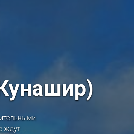
(Кунашир)
вительными
с ждут